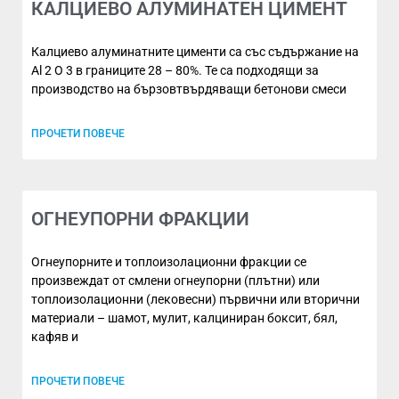
КАЛЦИЕВО АЛУМИНАТЕН ЦИМЕНТ
Калциево алуминатните цименти са със съдържание на
Al 2 O 3 в границите 28 – 80%. Те са подходящи за
производство на бързовтвърдяващи бетонови смеси
ПРОЧЕТИ ПОВЕЧЕ
ОГНЕУПОРНИ ФРАКЦИИ
Огнеупорните и топлоизолационни фракции се
произвеждат от смлени огнеупорни (плътни) или
топлоизолационни (лековесни) първични или вторични
материали – шамот, мулит, калциниран боксит, бял,
кафяв и
ПРОЧЕТИ ПОВЕЧЕ