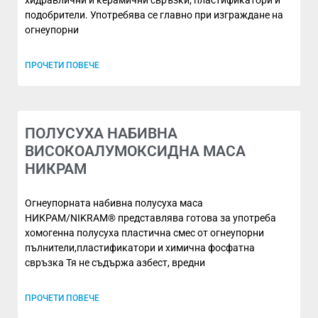
хидравлични и керамични свръзки, пластификатори и
подобрители. Употребява се главно при изграждане на
огнеупорни
ПРОЧЕТИ ПОВЕЧЕ
ПОЛУСУХА НАБИВНА
ВИСОКОАЛУМОКСИДНА МАСА
НИКРАМ
Огнеупорната набивна полусуха маса
НИКРАМ/NIKRAM® представлява готова за употреба
хомогенна полусуха пластична смес от огнеупорни
пълнители,пластификатори и химична фосфатна
свръзка Тя не съдържа азбест, вредни
ПРОЧЕТИ ПОВЕЧЕ