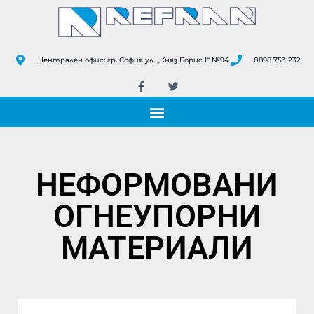
Централен офис: гр. София ул. „Княз Борис I“ №94
0898 753 232
НЕФОРМОВАНИ
ОГНЕУПОРНИ
МАТЕРИАЛИ