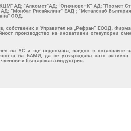
“КЦМ” АД; “Алкомет”АД; “Огняново–К” АД; “Промет С
 АД; “Монбат Рисайклинг” ЕАД ; “Металснаб Българ
ана” ООД.
ов, собственик и Управител на „Рефран“ ЕООД. Фирма
ност производство на иновативни огнеупорни смес
лен на УС и ще подпомага, заедно с останалите ч
остта на БАМИ, да се утвърждава като активна 
 членове и българската индустрия.