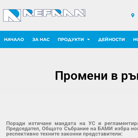
НАЧАЛО
ЗА НАС
ПРОДУКТИ
ДЕЙНОСТИ
Н
Промени в ръ
Поради изтичане мандата на УС и регламентир
Председател, Общото Събрание на БАМИ избра но
респективно техните законни представители: