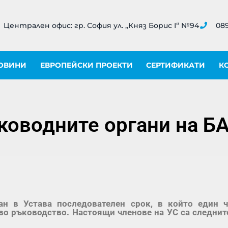
Централен офис: гр. София ул. „Княз Борис I“ №94
089
ОВИНИ
ЕВРОПЕЙСКИ ПРОЕКТИ
СЕРТИФИКАТИ
К
ководните органи на 
ан в Устава последователен срок, в който един 
во ръководство. Настоящи членове на УС са следни