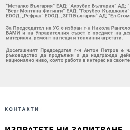
“Металко България” ЕАД; “Аурубис България” АД; 
“Берг Монтана Фитинги” ЕАД; “Горубсо-Кърджали”
ЕООД; „Рефран” ЕООД; „ЗГП България” АД; “Ел Стом
За Председател на УС е избран г-н Никола Рангел
БАМИ и на Управителния съвет с предмет на дей
материали, ремонт на пещи и топлинни агрегати.
Досегашният Председател г-н Антон Петров е ч
ръководство да продължи и да надгражда дейн
национално ниво, която работи в интерес на своите
КОНТАКТИ
ИЗПРАТЕТЕ НИ ЗАПИТВАНЕ