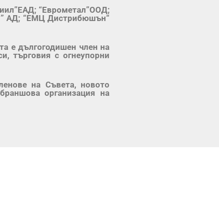
тиил”ЕАД; “Еврометал”ООД;
ия” АД; “ЕМЦ Дистрибюшън“
та е дългогодишен член на
и, търговия с огнеупорни
ленове на Съвета, новото
браншова организация на